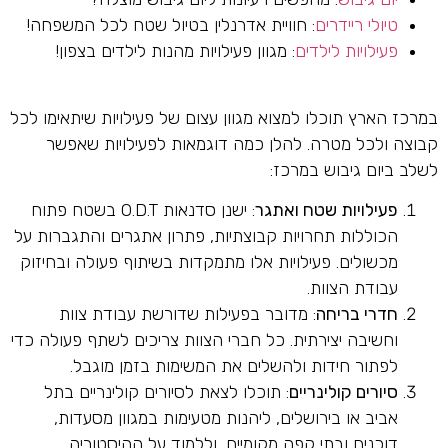
טיולי ריידרים
: חוויית אדרנלין בטיול שטח לכל המשפחה!
פעילויות לילדים
: מגוון פעילויות מהנות לילדים בצפון!
במרכז הארץ תוכלו למצוא מגוון עצום של פעילויות שיתאימו לכל
קבוצה ולכל מטרה. להלן כמה דוגמאות לפעילויות שאפשר
לשלב ביום גיבוש במרכז:
פעילויות שטח ואתגר
: ישנן סדנאות O.D.T בשטח פתוח
הכוללות תחרויות קבוצתיות, פתרון אתגרים והתגברות על
מכשולים. פעילויות אלו מתמקדות בשיתוף פעולה ובחיזוק
עבודת הצוות.
חדרי בריחה
: מדובר בפעילות שדורשת עבודת צוות
וחשיבה יצירתית. כל חברי הצוות צריכים לשתף פעולה כדי
לפתור חידות ולהשלים את המשימות בזמן מוגבל.
סיורים קולינריים
: תוכלו לצאת לסיורים קולינריים בתל
אביב או בירושלים, ליהנות מטעימות במגוון מסעדות,
דוכנים ובתי קפה מקומיים, וללמוד על ההיסטוריה