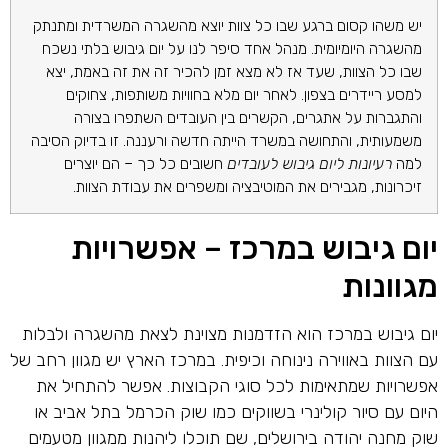
יש משהו קסום ברגע שבו כל צוות יוצא מהשגרה המשרדית ומתנתק
מהשגרה היומיומית. מנהל אחד סיפר לנו על יום גיבוש בלתי נשכח
שבו כל הצוות, שעד אז לא מצא זמן להכיר זה את זה באמת, יצא
למסע ריידרים בצפון. לאחר יום מלא בחוויות משותפות, צחוקים
והתגברות על אתגרים, הקשרים בין העובדים השתפרו בצורה
משמעותית, והתחושה במשרד הייתה חדשה ורעננה. זו בדיוק הסיבה
למה
רעיונות ליום גיבוש לעובדים
חשובים כל כך – הם יוצרים
זיכרונות, מגבירים את המוטיבציה ומשפרים את עבודת הצוות.
יום גיבוש במרכז – אפשרויות
מגוונות
יום גיבוש במרכז הוא הזדמנות מצוינת לצאת מהשגרה ולבלות
עם הצוות באווירה נינוחה וכיפית. במרכז הארץ יש מגוון רחב של
אפשרויות שמתאימות לכל סוגי הקבוצות. אפשר להתחיל את
היום עם סיור קולינרי בשווקים כמו שוק הכרמל בתל אביב או
שוק מחנה יהודה בירושלים, שם תוכלו ליהנות ממגוון מטעמים