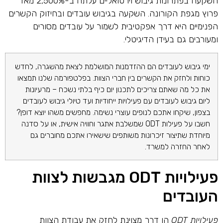
השקעה בפתרונות גיבוש וירטואליים עלתה ב-2,500% מאז
פרוץ מגפת הקורונה. השקעה בגיבוש עובדים ובחיזוק הקשרים
הפנימיים היא דרך אפקטיבית לשמור על עובדים מסורים
ומעורבים גם בעידן הדיגיטלי.
ימי גיבוש לעובדים הם ההזדמנות המושלמת לצאת מהשגרה, לחדש
כוחות ולחזק את הקשרים בין חברי הצוות. בפלטפורמה שלנו תמצאו
את כל מה שאתם צריכים לתכנון יום כיף בלתי נשכח – מרעיונות
ליום גיבוש לעובדים עם פעילויות ייחודיות ועד טיולי גיבוש לעובדים
בצפון, שיקחו אתכם לנופים עוצרי נשימה. מחפשים משהו יוצא דופן?
חשבו על פעילות ODT שמשלבת אתגר וחוויה אישית, או על סדנה
מיוחדת שתיצור זיכרונות משותפים שישאירו אתכם מחוברים גם
לאחר החזרה למשרד.
פעילויות ODT מגבשות לצוות
העובדים
פעילויות ODT
הן דרך מצוינת לחזק את עבודת הצוות