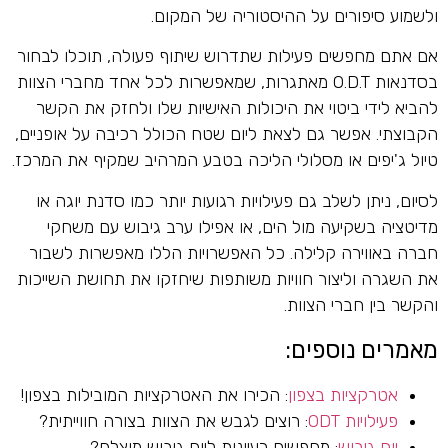
ולשמוע סיפורים על ההיסטוריה של המקום.
אם אתם מחפשים פעילות שתדרוש שיתוף פעולה, תוכלו לבחור
בסדנאות O.D.T מאתגרות, שמאפשרות לכל אחד מחברי הצוות
להביא לידי ביטוי את היכולות האישיות שלו ולחזק את הקשר
הקבוצתי. אפשר גם לצאת ליום שטח הכולל רכיבה על אופניים,
טיול ג'יפים או מסלולי הליכה בטבע המרהיב שמקיף את המרכז.
לסיום, ניתן לשלב גם פעילויות רגועות יותר כמו סדנת יוגה או
מדיטציה בשקיעה מול הים, או אפילו ערב גיבוש עם משחקי
חברה באווירה קלילה. כל האפשרויות הללו מאפשרות לשבור
את השגרה וליצור חוויות משותפות שיחזקו את תחושת השייכות
והקשר בין חברי הצוות.
מאמרים נוספים:
אטרקציות בצפון
: הכירו את האטרקציות המובילות בצפון!
פעילויות ODT
: רוצים לגבש את הצוות בצורה חווייתית?
יום גיבוש
: מחפשים רעיונות ליום גיבוש מוצלח?