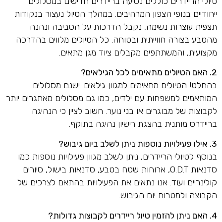
טיולי הריידרים כוללים נסיעה בריידרים חדישים במסלולים
ייחודיים בנופי הצפון המרהיבים. במהלך הטיול נעצור בנקודות
תצפית עוצרות נשימה, נקבל הדרכות על הסביבה ונהנה
מהטבע בצורה חווייתית ובטוחה. כל הטיולים מלווים בהדרכה
מקצועית, והמשתתפים מקבלים ציוד מגן מתאים.
2. האם הטיולים מתאימים לכל הגילאים?
בהחלט! הטיולים מתאימים למגוון גילאים. ישנם מסלולים
המותאמים למשפחות עם ילדים, כמו גם מסלולים מאתגרים יותר
לקבוצות של מבוגרים או בני נוער. חשוב לציין כי הנהיגה
בריידרס מותנית בהצגת רישיון נהיגה בתוקף.
3. אילו פעילויות נוספות ניתן לשלב ביום גיבוש?
בנוסף לטיולי הריידרים, ניתן לשלב מגוון פעילויות נוספות כמו
סדנאות O.D.T, ארוחות שטח בטבע, סדנאות בישול, סיורים
קולינריים ועוד. אנו נתאים את הפעילויות בהתאם לצרכים של
הקבוצה ולמטרות יום הגיבוש.
4. האם ניתן להזמין טיול ריידרים לקבוצות גדולות?